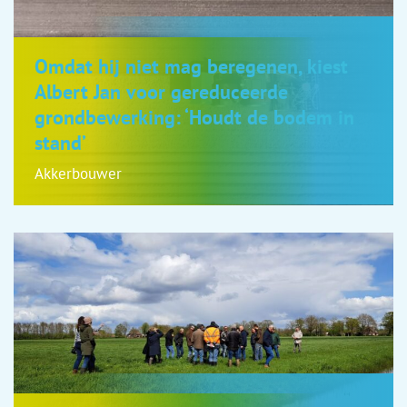
Omdat hij niet mag beregenen, kiest
Albert Jan voor gereduceerde
grondbewerking: ‘Houdt de bodem in
stand’
Akkerbouwer