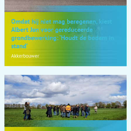
Omdat hij niet mag beregenen, kiest
Albert Jan voor gereduceerde
grondbewerking: ‘Houdt de bodem in
stand’
Akkerbouwer