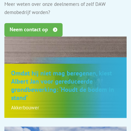
Meer weten over onze deelnemers of zelf DAW
demobedrijf worden?
Neem contact op
Omdat hij niet mag beregenen, kiest
Albert Jan voor gereduceerde
grondbewerking: ‘Houdt de bodem in
stand’
Akkerbouwer